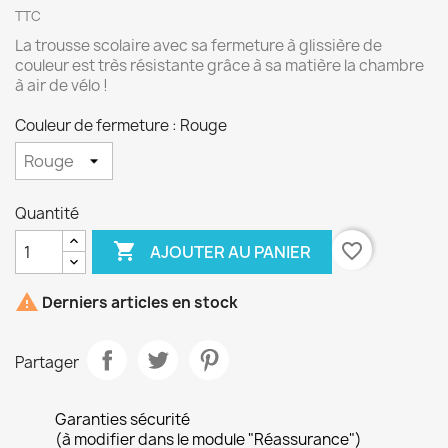
TTC
La trousse scolaire avec sa fermeture à glissière de
couleur est très résistante grâce à sa matière la chambre
à air de vélo !
Couleur de fermeture : Rouge
Quantité

favorite_border
AJOUTER AU PANIER

Derniers articles en stock
Partager
Garanties sécurité
(à modifier dans le module "Réassurance")