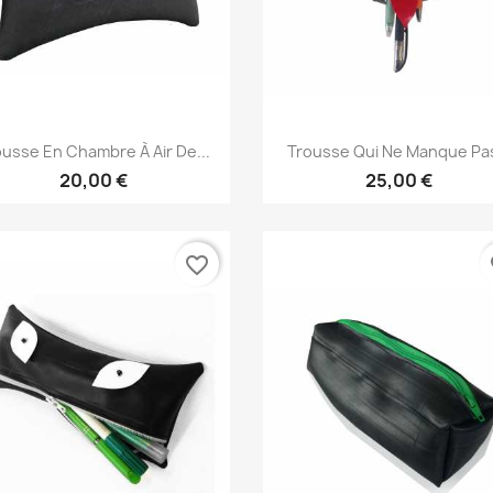
Aperçu rapide
Aperçu rapide


ousse En Chambre À Air De...
Trousse Qui Ne Manque Pas
20,00 €
25,00 €
favorite_border
fa