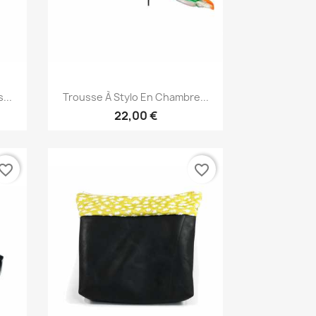
Aperçu rapide

...
Trousse À Stylo En Chambre...
22,00 €
vorite_border
favorite_border