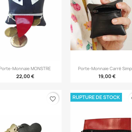
Aperçu rapide
Aperçu rapide


Porte-Monnaie MONSTRE
Porte-Monnaie Carré Simp
22,00 €
19,00 €
RUPTURE DE STOCK
favorite_border
fa