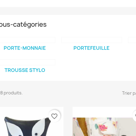
ous-catégories
PORTE-MONNAIE
PORTEFEUILLE
TROUSSE STYLO
 28 produits.
Trier p
favorite_border
fa