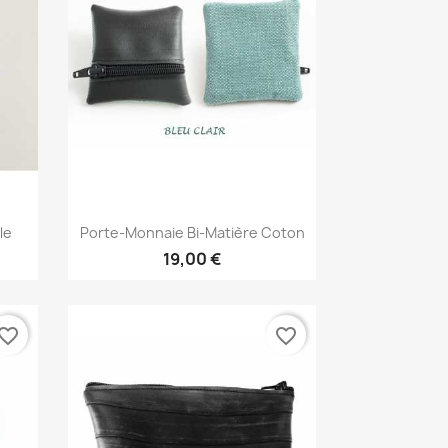
Aperçu rapide

le
Porte-Monnaie Bi-Matière Coton
19,00 €
vorite_border
favorite_border