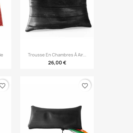
Aperçu rapide

ie
Trousse En Chambres À Air...
26,00 €
vorite_border
favorite_border