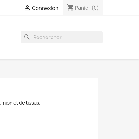
shopping_cart

Panier
(0)
Connexion
search
mion et de tissus.