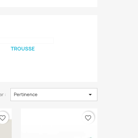
TROUSSE

ar :
Pertinence
vorite_border
favorite_border