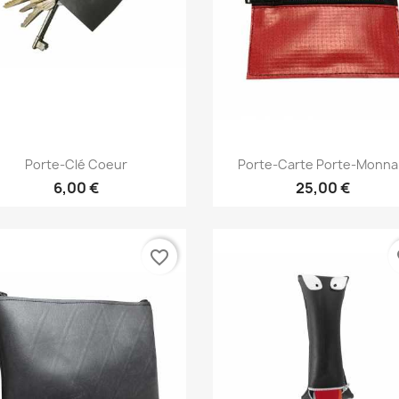
Aperçu rapide
Aperçu rapide


Porte-Clé Coeur
Porte-Carte Porte-Monna
6,00 €
25,00 €
favorite_border
fa