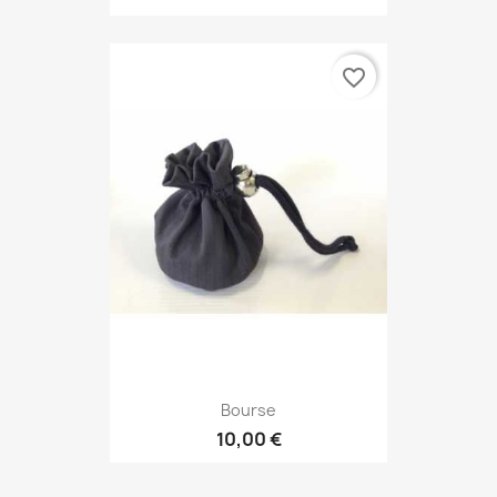
favorite_border
Bourse
10,00 €