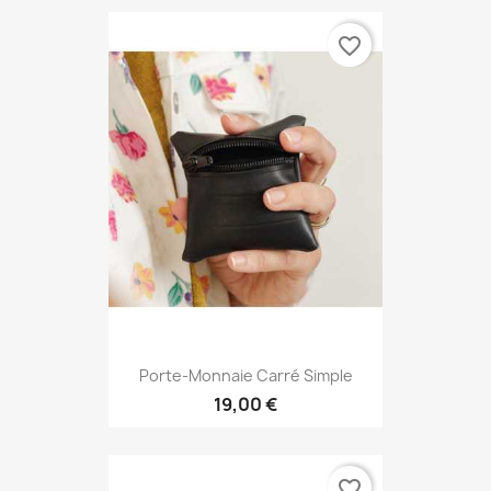
favorite_border
Porte-Monnaie Carré Simple
19,00 €
favorite_border