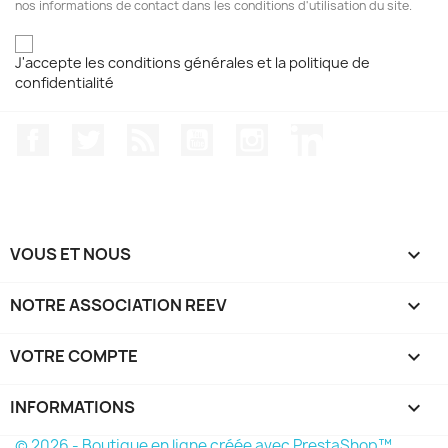
nos informations de contact dans les conditions d'utilisation du site.
J'accepte les conditions générales et la politique de
confidentialité
Facebook
Twitter
Rss
YouTube
Instagram
LinkedIn
VOUS ET NOUS

NOTRE ASSOCIATION REEV

VOTRE COMPTE

INFORMATIONS
keyboard_arrow_down
© 2026 - Boutique en ligne créée avec PrestaShop™