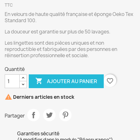
TTC
En velours de haute qualité française et éponge Oeko Tex
Standard 100.
La douceur est garantie sur plus de 50 lavages.
Les lingettes sont des pièces uniques et non
reproductible et fabriquées par des personnes en
réinsertion professionnelle et sociale.
Quantité

favorite_border
AJOUTER AU PANIER

Derniers articles en stock
Partager
Garanties sécurité
(à modifier dans le module "Réassurance")