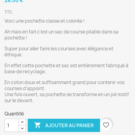
28,00 €
TTC
Voici une pochette classe et colorée !
Ah mais en fait c'est un sac de course pliable dans sa
pochette !
Super pour aller faire les courses avec élégance et
éthique.
En effet cette pochette et sac est entièrement fabriqué à
base de recyclage.
En coton doux et suffisamment grand pour contenir vos
courses d’appoint.
Une fois ouvert, sa pochette se transforme en un joli motif
sur le devant.
Quantité

favorite_border
AJOUTER AU PANIER